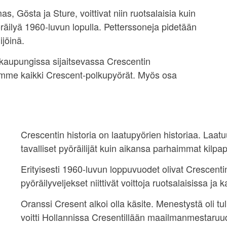
as, Gösta ja Sture, voittivat niin ruotsalaisia kuin
yöräilyä 1960-luvun lopulla. Petterssoneja pidetään
ijöinä.
n kaupungissa sijaitsevassa Crescentin
mme kaikki Crescent-polkupyörät. Myös osa
Crescentin historia on laatupyörien historiaa. Laa
tavalliset pyöräilijät kuin aikansa parhaimmat kilpapy
Erityisesti 1960-luvun loppuvuodet olivat Crescenti
pyöräilyveljekset niittivät voittoja ruotsalaisissa ja 
Oranssi Cresent alkoi olla käsite. Menestystä oli tu
voitti Hollannissa Cresentillään maailmanmestaruu