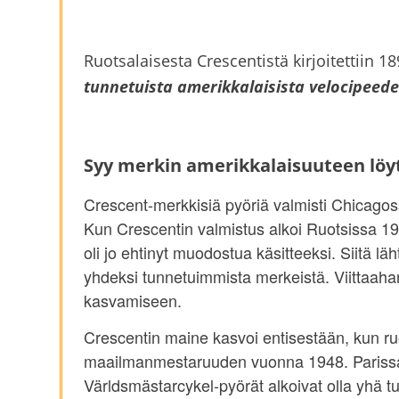
Ruotsalaisesta Crescentistä kirjoitettiin 1
tunnetuista amerikkalaisista velocipeede
Syy merkin amerikkalaisuuteen löyt
Crescent-merkkisiä pyöriä valmisti Chicagos
Kun Crescentin valmistus alkoi Ruotsissa 190
oli jo ehtinyt muodostua käsitteeksi. Siitä l
yhdeksi tunnetuimmista merkeistä. Viittaaha
kasvamiseen.
Crescentin maine kasvoi entisestään, kun r
maailmanmestaruuden vuonna 1948. Parissa
Världsmästarcykel-pyörät alkoivat olla yhä 