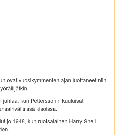
tuun ovat vuosikymmenten ajan luottaneet niin
öräilijätkin.
n juhlaa, kun Petterssonin kuuluisat
kansainvälisissä kisoissa.
llut jo 1948, kun ruotsalainen Harry Snell
den.