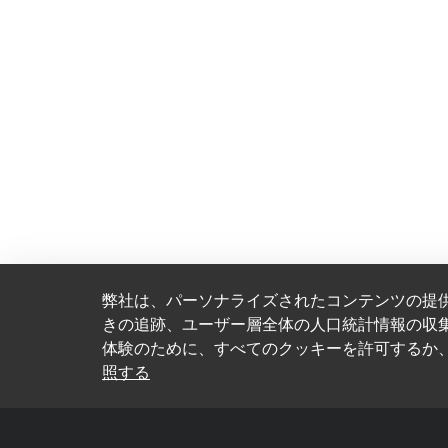
弊社は、パーソナライズされたコンテンツの提
きの追跡、ユーザー層全体の人口統計情報の収
体験のために、すべてのクッキーを許可するか
照する
連絡先
Brands
Tammiston kauppatie 8
Crescent
Vantaa 01510