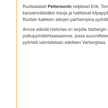
Ruotsalaiset
veljekset Erik, Tom
Pettersonin
kansainvälisiäkin kisoja ja hallitsivat kilpap
Ruotsin kaikkien aikojen parhaimpina pyöräil
Annos elävää historiaa on tarjolla Varbergi
polkupyörätehtaassamme, jossa suunnittele
pyöristä valmistetaan edelleen Varbergissa.