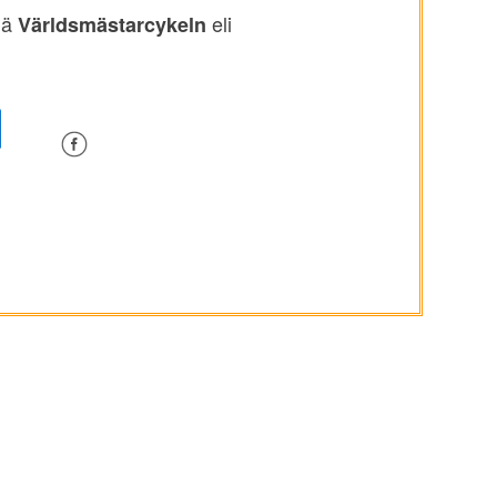
llä
eli
Världsmästarcykeln