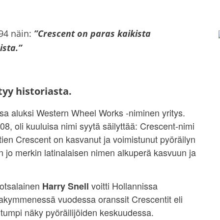
894 näin:
”Crescent on paras kaikista
ista.”
yy historiasta.
sa aluksi Western Wheel Works -niminen yritys.
8, oli kuuluisa nimi syytä säilyttää: Crescent-nimi
ähtien Crescent on kasvanut ja voimistunut pyöräilyn
n jo merkin latinalaisen nimen alkuperä kasvuun ja
uotsalainen
voitti Hollannissa
Harry Snell
kymmenessä vuodessa oranssit Crescentit eli
tutumpi näky pyöräilijöiden keskuudessa.