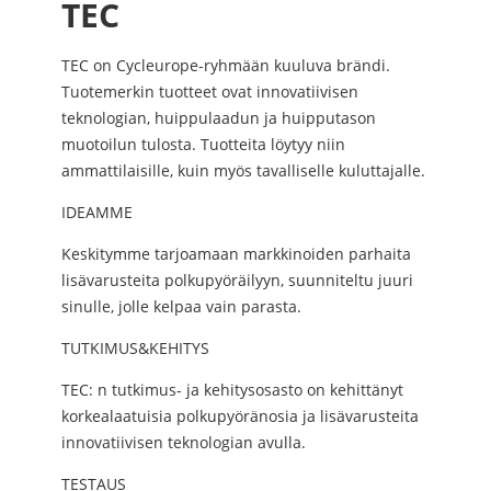
TEC
TEC on Cycleurope-ryhmään kuuluva brändi.
Tuotemerkin tuotteet ovat innovatiivisen
teknologian, huippulaadun ja huipputason
muotoilun tulosta. Tuotteita löytyy niin
ammattilaisille, kuin myös tavalliselle kuluttajalle.
IDEAMME
Keskitymme tarjoamaan markkinoiden parhaita
lisävarusteita polkupyöräilyyn, suunniteltu juuri
sinulle, jolle kelpaa vain parasta.
TUTKIMUS&KEHITYS
TEC: n tutkimus- ja kehitysosasto on kehittänyt
korkealaatuisia polkupyöränosia ja lisävarusteita
innovatiivisen teknologian avulla.
TESTAUS