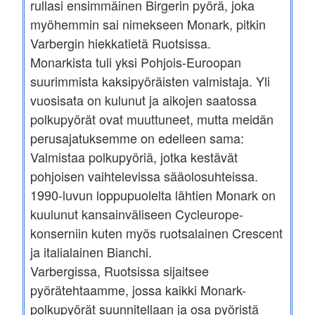
rullasi ensimmäinen Birgerin pyörä, joka
myöhemmin sai nimekseen Monark, pitkin
Varbergin hiekkatietä Ruotsissa.
Monarkista tuli yksi Pohjois-Euroopan
suurimmista kaksipyöräisten valmistaja. Yli
vuosisata on kulunut ja aikojen saatossa
polkupyörät ovat muuttuneet, mutta meidän
perusajatuksemme on edelleen sama:
Valmistaa polkupyöriä, jotka kestävät
pohjoisen vaihtelevissa sääolosuhteissa.
1990-luvun loppupuolelta lähtien Monark on
kuulunut kansainväliseen Cycleurope-
konserniin kuten myös ruotsalainen Crescent
ja italialainen Bianchi.
Varbergissa, Ruotsissa sijaitsee
pyörätehtaamme, jossa kaikki Monark-
polkupyörät suunnitellaan ja osa pyöristä