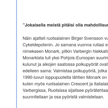
”Jokaisella meistä pitäisi olla mahdollisu
Näin ajatteli ruotsalainen Birger Svensson 
Cykeldepotenin. Jo samana vuonna rullasi 
nimekseen Monark, pitkin Varbergin hiekkat
Monarkista tuli yksi Pohjois-Euroopan suurim
kulunut ja aikojen saatossa polkupyörät ov
edelleen sama: Valmistaa polkupyöriä, jotka
1990-luvun loppupuolelta lähtien Monark on
kuten myös ruotsalainen Crescent ja italiala
Varbergissa, Ruotsissa sijaitsee pyöräteht
suunnitellaan ja osa pyöristä valmistetaan.